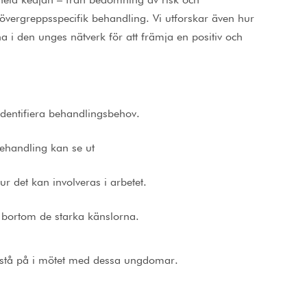
hela kedjan – från bedömning av risk och
övergreppsspecifik behandling. Vi utforskar även hur
i den unges nätverk för att främja en positiv och
 identifiera behandlingsbehov.
ehandling kan se ut
ur det kan involveras i arbetet.
 bortom de starka känslorna.
t stå på i mötet med dessa ungdomar.