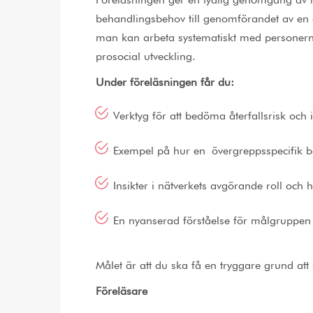
Föreläsningen ger en tydlig genomgång av 
behandlingsbehov till genomförandet av en 
man kan arbeta systematiskt med personerna 
prosocial utveckling.
Under föreläsningen får du:
Verktyg för att bedöma återfallsrisk och
Exempel på hur en övergreppsspecifik b
Insikter i nätverkets avgörande roll och h
En nyanserad förståelse för målgruppen
Målet är att du ska få en tryggare grund at
Föreläsare