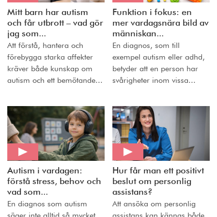
Mitt barn har autism
Funktion i fokus: en
och får utbrott – vad gör
mer vardagsnära bild av
jag som...
människan...
Att förstå, hantera och
En diagnos, som till
förebygga starka affekter
exempel autism eller adhd,
kräver både kunskap om
betyder att en person har
autism och ett bemötande...
svårigheter inom vissa...
Autism i vardagen:
Hur får man ett positivt
förstå stress, behov och
beslut om personlig
vad som...
assistans?
En diagnos som autism
Att ansöka om personlig
säger inte alltid så mycket
assistans kan kännas både