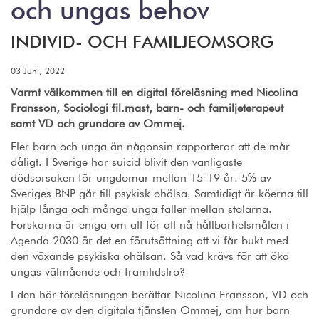
och ungas behov
INDIVID- OCH FAMILJEOMSORG
03 Juni, 2022
Varmt välkommen till en digital föreläsning med Nicolina
Fransson, Sociologi fil.mast, barn- och familjeterapeut
samt VD och grundare av Ommej.
Fler barn och unga än någonsin rapporterar att de mår
dåligt. I Sverige har suicid blivit den vanligaste
dödsorsaken för ungdomar mellan 15-19 år. 5% av
Sveriges BNP går till psykisk ohälsa. Samtidigt är köerna till
hjälp långa och många unga faller mellan stolarna.
Forskarna är eniga om att för att nå hållbarhetsmålen i
Agenda 2030 är det en förutsättning att vi får bukt med
den växande psykiska ohälsan. Så vad krävs för att öka
ungas välmående och framtidstro?
I den här föreläsningen berättar Nicolina Fransson, VD och
grundare av den digitala tjänsten Ommej, om hur barn