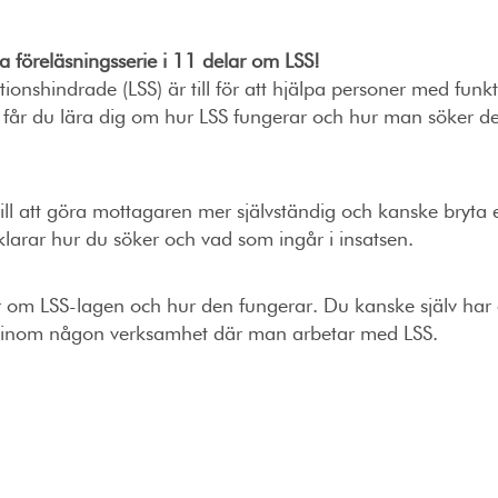
 föreläsningsserie i 11 delar om LSS!
ionshindrade (LSS) är till för att hjälpa personer med funkt
 får du lära dig om hur LSS fungerar och hur man söker de
till att göra mottagaren mer självständig och kanske bryta e
klarar hur du söker och vad som ingår i insatsen.
 mer om LSS-lagen och hur den fungerar. Du kanske själv har
sam inom någon verksamhet där man arbetar med LSS.