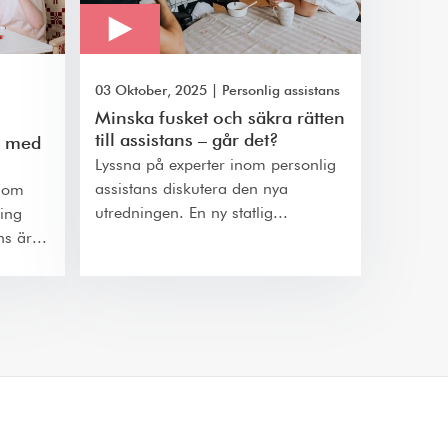
03 Oktober, 2025
|
Personlig assistans
Minska fusket och säkra rätten
till assistans – går det?
r med
Lyssna på experter inom personlig
assistans diskutera den nya
g om
utredningen. En ny statlig...
ing
ns är...