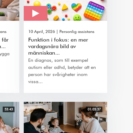
tans
10 April, 2026
|
Personlig assistans
 får
Funktion i fokus: en mer
...
vardagsnära bild av
människan...
bygga
En diagnos, som till exempel
autism eller adhd, betyder att en
person har svårigheter inom
vissa...
53:43
01:03:37