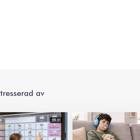
tresserad av
55:31