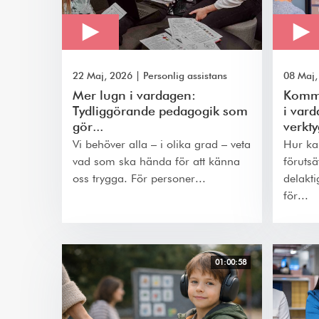
22 Maj, 2026
|
Personlig assistans
08 Maj,
Mer lugn i vardagen:
Kommu
Tydliggörande pedagogik som
i vard
gör...
verkty
Vi behöver alla – i olika grad – veta
Hur ka
vad som ska hända för att känna
föruts
oss trygga. För personer...
delakti
för...
01:00:58