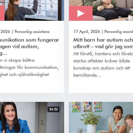
 2026
|
Personlig assistans
17 April, 2026
|
Personlig assis
nikation som fungerar
Mitt barn har autism och
agen vid autism,
utbrott – vad gör jag som
g...
Att förstå, hantera och före
n vi skapa bättre
starka affekter kräver både
ättningar för kommunikation,
kunskap om autism och ett
ghet och självständighet
bemötande...
54:52