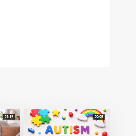
53:19
50:08