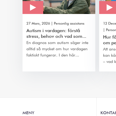
27 Mars, 2026
|
Personlig assistans
12 Dec
|
Person
Autism i vardagen: förstå
stress, behov och vad som...
Hur få
om pe
En diagnos som autism säger inte
alltid så mycket om hur vardagen
Att an
faktiskt fungerar. I den här...
kan kä
– vad k
MENY
KONTA