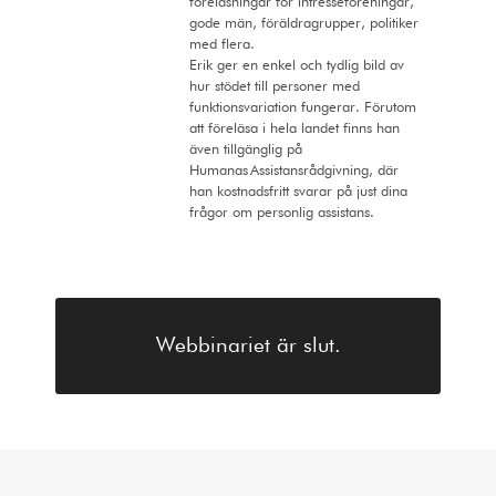
föreläsningar för intresseföreningar,
gode män, föräldragrupper, politiker
med flera.
Erik ger en enkel och tydlig bild av
hur stödet till personer med
funktionsvariation fungerar. Förutom
att föreläsa i hela landet finns han
även tillgänglig på
Humanas Assistansrådgivning, där
han kostnadsfritt svarar på just dina
frågor om personlig assistans.
Webbinariet är slut.